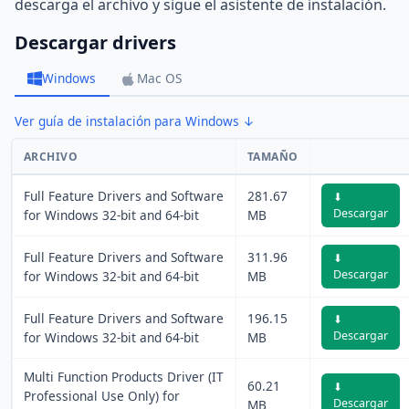
descarga el archivo y sigue el asistente de instalación.
Descargar drivers
Windows
Mac OS
Ver guía de instalación para Windows ↓
ARCHIVO
TAMAÑO
Full Feature Drivers and Software
281.67
⬇
Descargar
for Windows 32-bit and 64-bit
MB
Full Feature Drivers and Software
311.96
⬇
Descargar
for Windows 32-bit and 64-bit
MB
Full Feature Drivers and Software
196.15
⬇
Descargar
for Windows 32-bit and 64-bit
MB
Multi Function Products Driver (IT
60.21
⬇
Professional Use Only) for
Descargar
MB