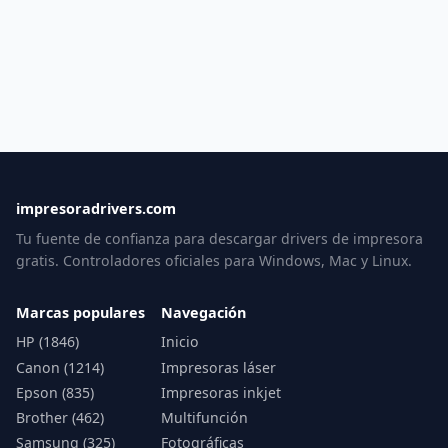
impresoradrivers.com
Tu fuente de confianza para descargar drivers de impresora
gratis. Controladores oficiales para Windows, Mac y Linux.
Marcas populares
Navegación
HP (1846)
Inicio
Canon (1214)
Impresoras láser
Epson (835)
Impresoras inkjet
Brother (462)
Multifunción
Samsung (325)
Fotográficas