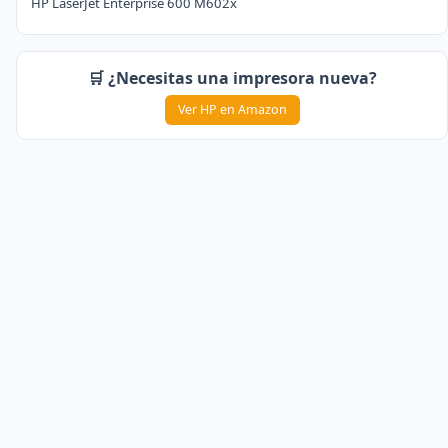
HP LaserJet Enterprise 600 M602x
🛒 ¿Necesitas una impresora nueva?
Ver HP en Amazon