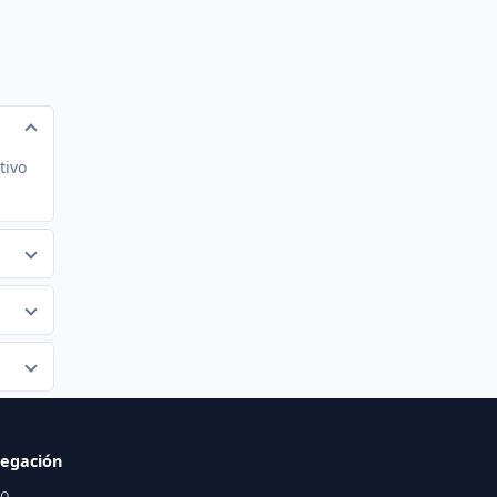
tivo
egación
io