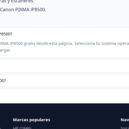
ras y Escáneres.
a Canon PIXMA iP8500.
P8500?
IXMA iP8500 gratis desde esta página. Selecciona tu sistema opera
argar.
00?
Marcas populares
Nav
e
HP (1846)
Inic