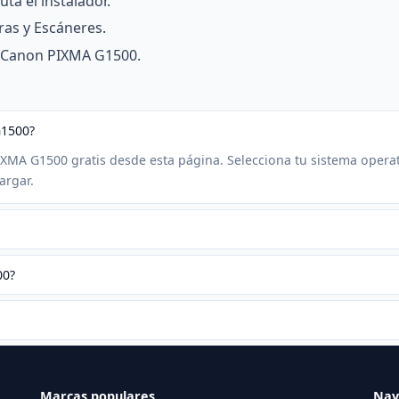
ta el instalador.
ras y Escáneres.
ra Canon PIXMA G1500.
G1500?
IXMA G1500 gratis desde esta página. Selecciona tu sistema opera
argar.
00?
Marcas populares
Nav