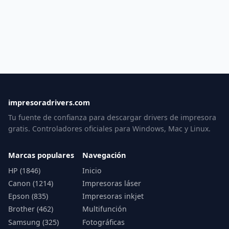
impresoradrivers.com
Tu fuente de confianza para descargar drivers de impresora
gratis. Controladores oficiales para Windows, Mac y Linux.
Marcas populares
Navegación
HP (1846)
Inicio
Canon (1214)
Impresoras láser
Epson (835)
Impresoras inkjet
Brother (462)
Multifunción
Samsung (325)
Fotográficas