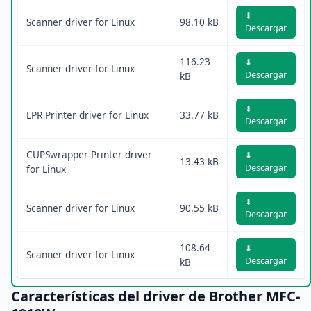
⬇
Scanner driver for Linux
98.10 kB
Descargar
116.23
⬇
Scanner driver for Linux
Descargar
kB
⬇
LPR Printer driver for Linux
33.77 kB
Descargar
CUPSwrapper Printer driver
⬇
13.43 kB
Descargar
for Linux
⬇
Scanner driver for Linux
90.55 kB
Descargar
108.64
⬇
Scanner driver for Linux
Descargar
kB
Características del driver de Brother MFC-