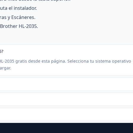
ta el instalador.
ras y Escáneres.
 Brother HL-2035.
5?
HL-2035 gratis desde esta página. Selecciona tu sistema operativo
argar.