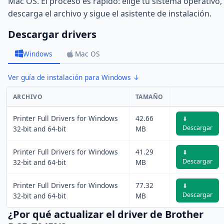
Mac OS. El proceso es rápido: elige tu sistema operativo,
descarga el archivo y sigue el asistente de instalación.
Descargar drivers
Windows
Mac OS
Ver guía de instalación para Windows ↓
ARCHIVO
TAMAÑO
Printer Full Drivers for Windows
42.66
⬇
Descargar
32-bit and 64-bit
MB
Printer Full Drivers for Windows
41.29
⬇
Descargar
32-bit and 64-bit
MB
Printer Full Drivers for Windows
77.32
⬇
Descargar
32-bit and 64-bit
MB
¿Por qué actualizar el driver de Brother