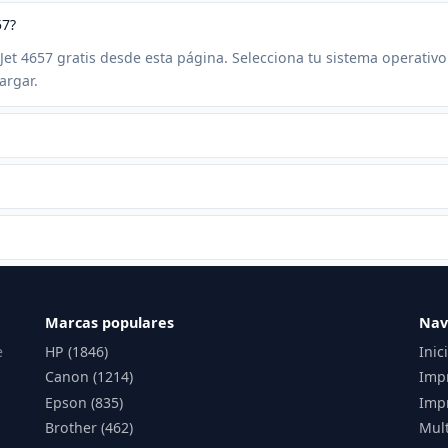
57?
eJet 4657 gratis desde esta página. Selecciona tu sistema operativo
argar.
Marcas populares
Nav
e
HP (1846)
Inic
Canon (1214)
Imp
Epson (835)
Impr
Brother (462)
Mul