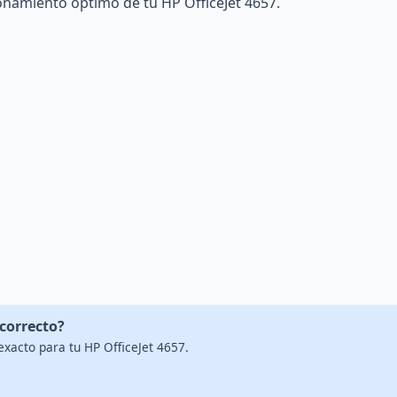
ionamiento óptimo de tu HP OfficeJet 4657.
 correcto?
exacto para tu HP OfficeJet 4657.