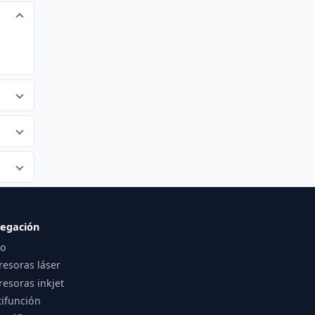
egación
io
resoras láser
esoras inkjet
tifunción