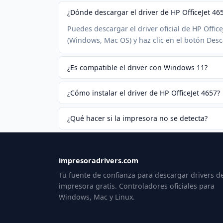
¿Dónde descargar el driver de HP OfficeJet 46
Puedes descargar el driver oficial de HP Offic
(Windows, Mac OS) y haz clic en el botón Desc
¿Es compatible el driver con Windows 11?
¿Cómo instalar el driver de HP OfficeJet 4657?
¿Qué hacer si la impresora no se detecta?
impresoradrivers.com
Tu fuente de confianza para descargar drivers d
impresora gratis. Controladores oficiales para
Windows, Mac y Linux.