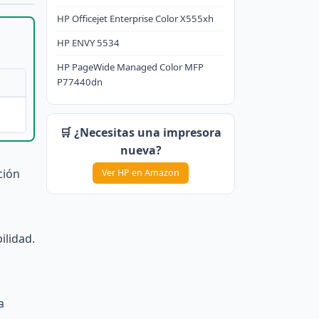
HP Officejet Enterprise Color X555xh
HP ENVY 5534
HP PageWide Managed Color MFP
P77440dn
🛒 ¿Necesitas una impresora
nueva?
ción
Ver HP en Amazon
ilidad.
a