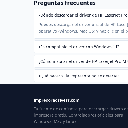
Preguntas frecuentes
¿Dónde descargar el driver de HP LaserJet P
Puedes descargar el driver oficial de HP Lase
operativo (Windows, Mac OS) y haz clic en el 
¿Es compatible el driver con Windows 11?
¿Cómo instalar el driver de HP LaserJet Pro 
¿Qué hacer si la impresora no se detecta?
impresoradrivers.com
Tu fuente de confianza para descargar drivers d
impresora gratis. Controladores oficiales para
Windows, Mac y Linux.