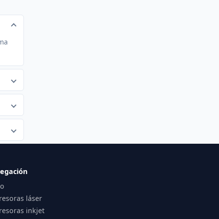
ema
egación
io
resoras láser
esoras inkjet