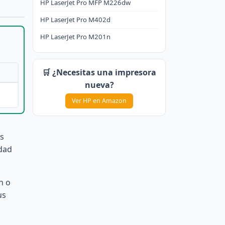
HP LaserJet Pro MFP M226dw
HP LaserJet Pro M402d
HP LaserJet Pro M201n
🛒 ¿Necesitas una impresora
nueva?
Ver HP en Amazon
as
idad
n o
us