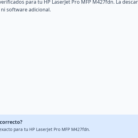
verificados para tu HP LaserJet Pro MFP M427fdn. La desca
 ni software adicional.
 correcto?
 exacto para tu HP LaserJet Pro MFP M427fdn.