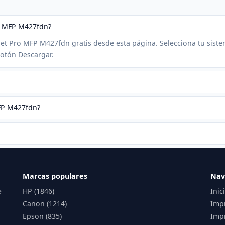
ro MFP M427fdn?
rJet Pro MFP M427fdn gratis desde esta página. Selecciona tu sist
botón Descargar.
MFP M427fdn?
Marcas populares
Nav
e
HP (1846)
Inic
Canon (1214)
Imp
Epson (835)
Impr