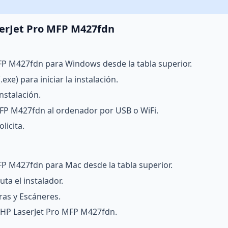
serJet Pro MFP M427fdn
MFP M427fdn para Windows desde la tabla superior.
exe) para iniciar la instalación.
nstalación.
FP M427fdn al ordenador por USB o WiFi.
licita.
FP M427fdn para Mac desde la tabla superior.
ta el instalador.
ras y Escáneres.
a HP LaserJet Pro MFP M427fdn.