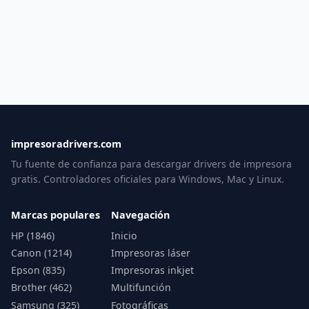
impresoradrivers.com
Tu fuente de confianza para descargar drivers de impresora
gratis. Controladores oficiales para Windows, Mac y Linux.
Marcas populares
Navegación
HP (1846)
Inicio
Canon (1214)
Impresoras láser
Epson (835)
Impresoras inkjet
Brother (462)
Multifunción
Samsung (325)
Fotográficas