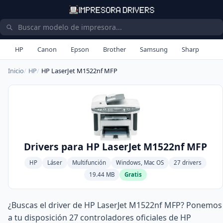
HP
Canon
Epson
Brother
Samsung
Sharp
Inicio
HP
HP LaserJet M1522nf MFP
Drivers para HP LaserJet M1522nf MFP
HP
Láser
Multifunción
Windows, Mac OS
27 drivers
19.44 MB
Gratis
¿Buscas el driver de HP LaserJet M1522nf MFP? Ponemos
a tu disposición 27 controladores oficiales de HP