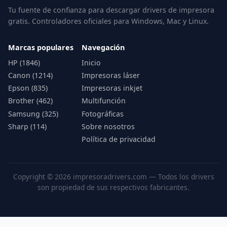
Tu fuente de confianza para descargar drivers de impresora
gratis. Controladores oficiales para Windows, Mac y Linux.
Marcas populares
Navegación
HP (1846)
Inicio
Canon (1214)
Impresoras láser
Epson (835)
Impresoras inkjet
Brother (462)
Multifunción
Samsung (325)
Fotográficas
Sharp (114)
Sobre nosotros
Política de privacidad
Copyright © 2026 impresoradrivers.com — Todos los drivers
son propiedad de sus respectivos fabricantes.