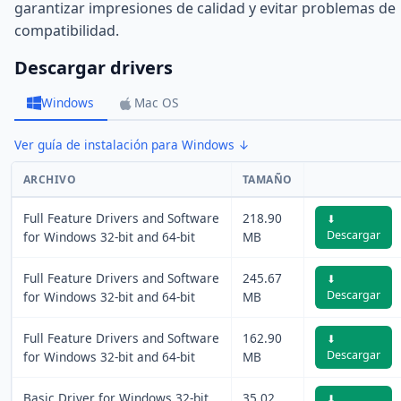
garantizar impresiones de calidad y evitar problemas de
compatibilidad.
Descargar drivers
Windows
Mac OS
Ver guía de instalación para Windows ↓
ARCHIVO
TAMAÑO
Full Feature Drivers and Software
218.90
⬇
Descargar
for Windows 32-bit and 64-bit
MB
Full Feature Drivers and Software
245.67
⬇
Descargar
for Windows 32-bit and 64-bit
MB
Full Feature Drivers and Software
162.90
⬇
Descargar
for Windows 32-bit and 64-bit
MB
Basic Driver for Windows 32-bit
35.02
⬇