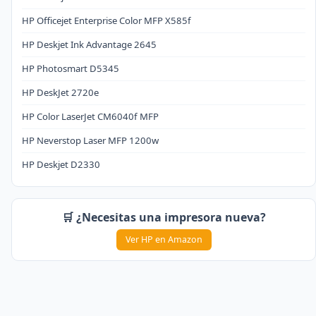
HP Officejet Enterprise Color MFP X585f
HP Deskjet Ink Advantage 2645
HP Photosmart D5345
HP DeskJet 2720e
HP Color LaserJet CM6040f MFP
HP Neverstop Laser MFP 1200w
HP Deskjet D2330
🛒 ¿Necesitas una impresora nueva?
Ver HP en Amazon