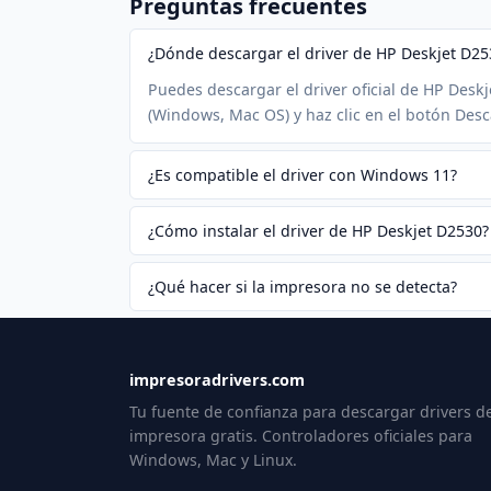
Preguntas frecuentes
¿Dónde descargar el driver de HP Deskjet D25
Puedes descargar el driver oficial de HP Desk
(Windows, Mac OS) y haz clic en el botón Desc
¿Es compatible el driver con Windows 11?
¿Cómo instalar el driver de HP Deskjet D2530?
¿Qué hacer si la impresora no se detecta?
impresoradrivers.com
Tu fuente de confianza para descargar drivers d
impresora gratis. Controladores oficiales para
Windows, Mac y Linux.