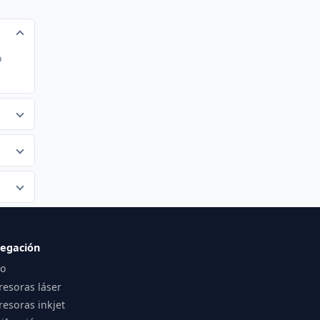
o
egación
io
resoras láser
esoras inkjet