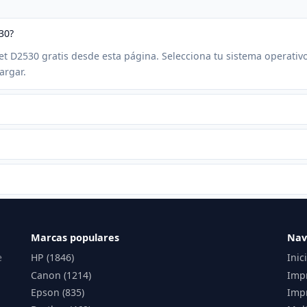
30?
jet D2530 gratis desde esta página. Selecciona tu sistema operativ
argar.
Marcas populares
Nav
e
HP (1846)
Inic
Canon (1214)
Imp
Epson (835)
Impr