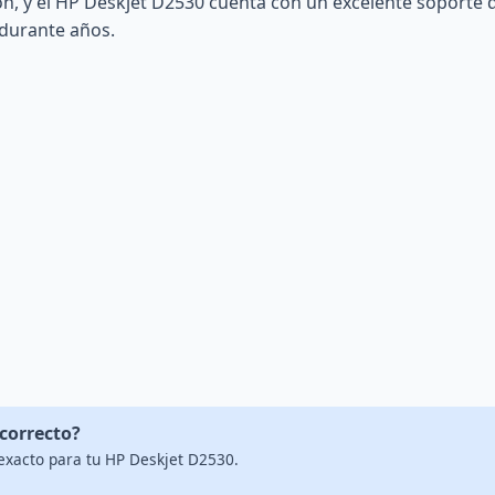
ón, y el HP Deskjet D2530 cuenta con un excelente soporte 
durante años.
 correcto?
exacto para tu HP Deskjet D2530.