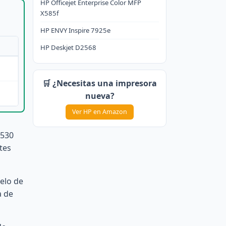
HP Officejet Enterprise Color MFP
X585f
HP ENVY Inspire 7925e
HP Deskjet D2568
🛒 ¿Necesitas una impresora
nueva?
Ver HP en Amazon
2530
tes
elo de
a de