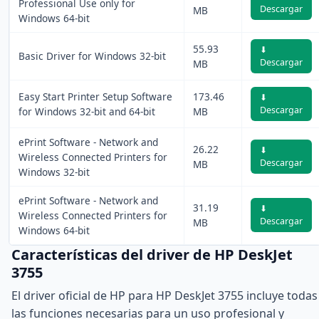
Professional Use only for
Descargar
MB
Windows 64-bit
55.93
⬇
Basic Driver for Windows 32-bit
Descargar
MB
Easy Start Printer Setup Software
173.46
⬇
Descargar
for Windows 32-bit and 64-bit
MB
ePrint Software - Network and
26.22
⬇
Wireless Connected Printers for
Descargar
MB
Windows 32-bit
ePrint Software - Network and
31.19
⬇
Wireless Connected Printers for
Descargar
MB
Windows 64-bit
Características del driver de HP DeskJet
3755
El driver oficial de HP para HP DeskJet 3755 incluye todas
las funciones necesarias para un uso profesional y