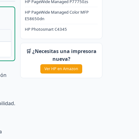
HP PageWide Managed P77750zs
HP PageWide Managed Color MFP
E58650dn
HP Photosmart C4345
🛒 ¿Necesitas una impresora
nueva?
Ver HP en Amazon
ión
ilidad.
a