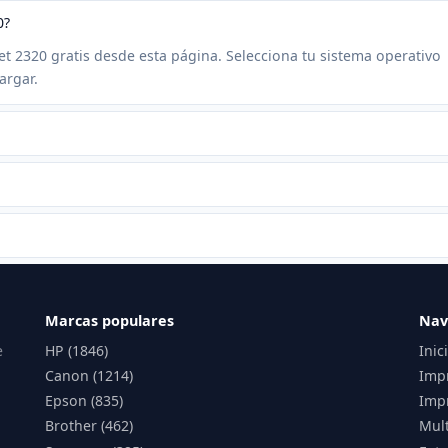
0?
et 2320 gratis desde esta página. Selecciona tu sistema operativo
argar.
Marcas populares
Nav
e
HP (1846)
Inic
Canon (1214)
Imp
Epson (835)
Impr
Brother (462)
Mul