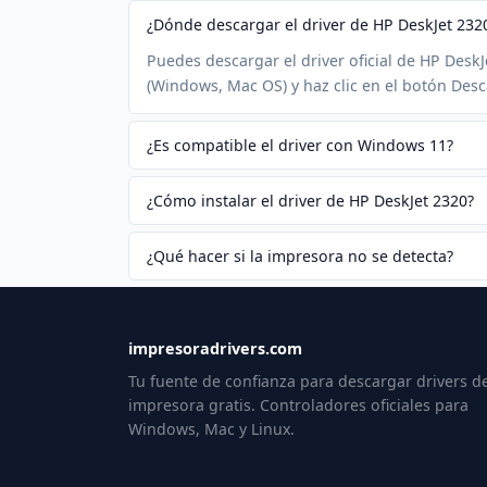
¿Dónde descargar el driver de HP DeskJet 232
Puedes descargar el driver oficial de HP DeskJ
(Windows, Mac OS) y haz clic en el botón Desc
¿Es compatible el driver con Windows 11?
¿Cómo instalar el driver de HP DeskJet 2320?
¿Qué hacer si la impresora no se detecta?
impresoradrivers.com
Tu fuente de confianza para descargar drivers d
impresora gratis. Controladores oficiales para
Windows, Mac y Linux.