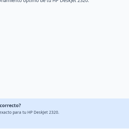
ionamiento óptimo de tu HP DeskJet 2320.
 correcto?
exacto para tu HP DeskJet 2320.