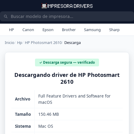
HP
Canon
Epson
Brother
Samsung
Sharp
Inicio
Hp
HP Photosmart 2610
Descarga
✓ Descarga segura — verificado
Descargando driver de HP Photosmart
2610
Full Feature Drivers and Software for
Archivo
macOS
Tamaño
150.46 MB
Sistema
Mac OS