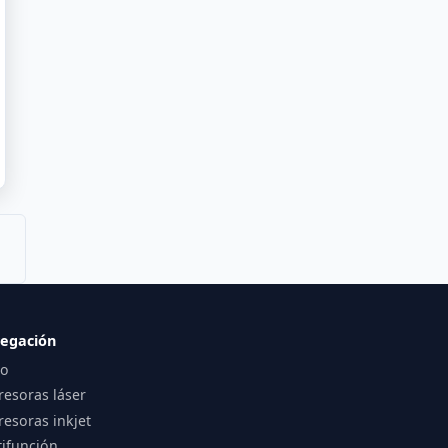
egación
io
resoras láser
esoras inkjet
tifunción