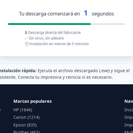
1
Tu descarga comenzará en
segundos
🔒 Descarga directa del fabricante
✅ Sin virus, sin adware
🕐 Instalación en menos de 5 minutos
nstalación rápida:
Ejecuta el archivo descargado (.exe) y sigue el
sistente. Conecta tu impresora y reinicia si es necesario.
Marcas populares
Nav
e
HP (1846)
Inic
Canon (1214)
Imp
Epson (835)
Impr
Brother (462)
Mul