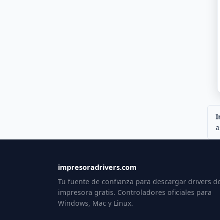
I
a
impresoradrivers.com
Tu fuente de confianza para descargar drivers d
impresora gratis. Controladores oficiales para
Windows, Mac y Linux.