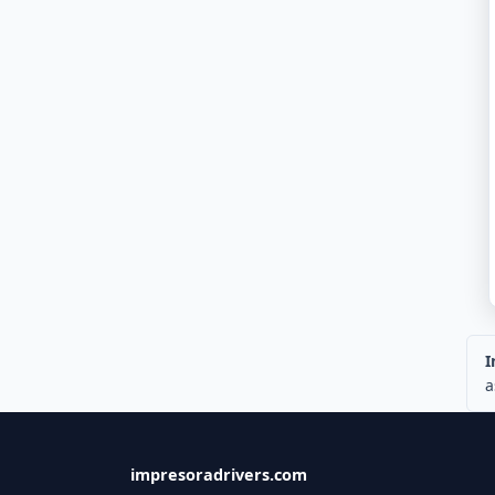
I
a
impresoradrivers.com