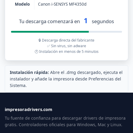
Modelo
Canon i-SENSYS MF4350d
1
Tu descarga comenzará en
segundos
🔒 Descarga directa del fabricante
✅ Sin virus, sin adware
🕐 Instalación en menos de 5 minutos
Instalación rápida:
Abre el .dmg descargado, ejecuta el
instalador y añade la impresora desde Preferencias del
Sistema.
impresoradrivers.com
Tu fuente de confianza para descargar drivers de impresora
gratis. Controladores oficiales para Windows, Mac y Linux.