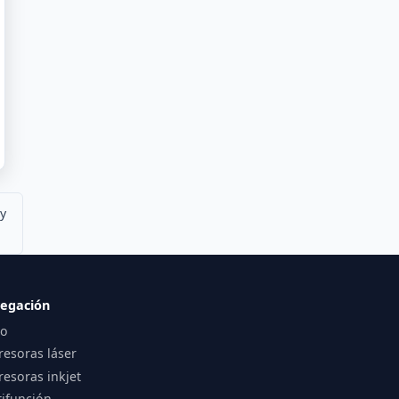
 y
egación
io
resoras láser
esoras inkjet
tifunción