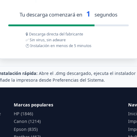
1
Tu descarga comenzará en
segundos
🔒 Descarga directa del fabricante
✅ Sin virus, sin adware
🕐 Instalación en menos de 5 minutos
nstalación rápida:
Abre el .dmg descargado, ejecuta el instalador
ñade la impresora desde Preferencias del Sistema.
Marcas populares
Nav
e
HP (1846)
Inic
Canon (1214)
Imp
Epson (835)
Impr
Brother (462)
Mul