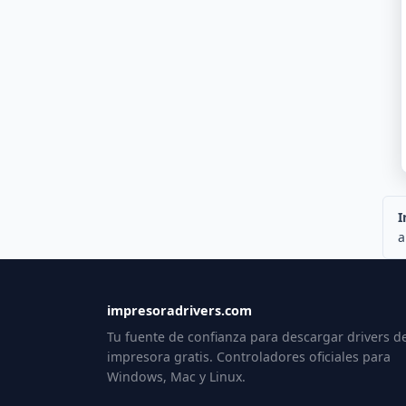
I
a
impresoradrivers.com
Tu fuente de confianza para descargar drivers d
impresora gratis. Controladores oficiales para
Windows, Mac y Linux.