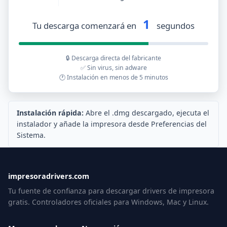
1
Tu descarga comenzará en
segundos
🔒 Descarga directa del fabricante
✅ Sin virus, sin adware
🕐 Instalación en menos de 5 minutos
Instalación rápida:
Abre el .dmg descargado, ejecuta el
instalador y añade la impresora desde Preferencias del
Sistema.
impresoradrivers.com
Tu fuente de confianza para descargar drivers de impresora
gratis. Controladores oficiales para Windows, Mac y Linux.