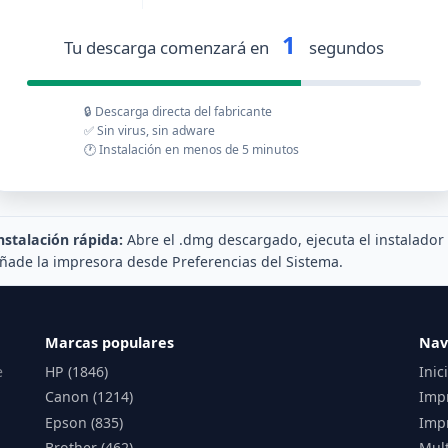
1
Tu descarga comenzará en
segundos
🔒 Descarga directa del fabricante
✅ Sin virus, sin adware
🕐 Instalación en menos de 5 minutos
nstalación rápida:
Abre el .dmg descargado, ejecuta el instalador
ñade la impresora desde Preferencias del Sistema.
Marcas populares
Nav
e
HP (1846)
Inic
Canon (1214)
Imp
Epson (835)
Impr
Brother (462)
Mul