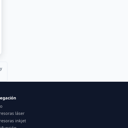
 y
egación
io
resoras láser
esoras inkjet
tifunción