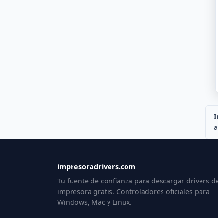
I
a
impresoradrivers.com
Tu fuente de confianza para descargar drivers d
impresora gratis. Controladores oficiales para
Windows, Mac y Linux.