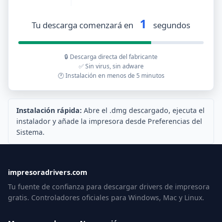
1
Tu descarga comenzará en
segundos
🔒 Descarga directa del fabricante
✅ Sin virus, sin adware
🕐 Instalación en menos de 5 minutos
Instalación rápida:
Abre el .dmg descargado, ejecuta el
instalador y añade la impresora desde Preferencias del
Sistema.
impresoradrivers.com
Tu fuente de confianza para descargar drivers de impresora
gratis. Controladores oficiales para Windows, Mac y Linux.