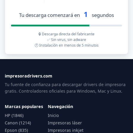
1
Tu descarga comenzará en
segundos
🔒 Descarga directa del fabricante
✅ Sin virus, sin adware
🕐 Instalación en menos de 5 minutos
impresoradrivers.com
Tu fuente de confianza para descargar drivers de impresora
gratis. Controladores oficiales para Windows, Mac y Linux.
Marcas populares
Navegación
HP (1846)
Inicio
Canon (1214)
Impresoras láser
Epson (835)
Impresoras inkjet