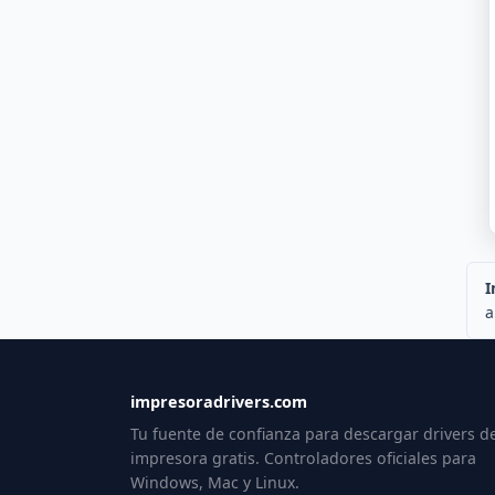
I
a
impresoradrivers.com
Tu fuente de confianza para descargar drivers d
impresora gratis. Controladores oficiales para
Windows, Mac y Linux.