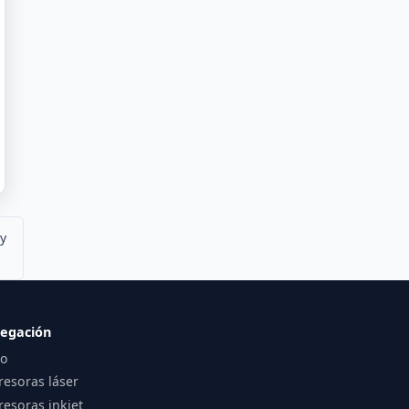
 y
egación
io
resoras láser
esoras inkjet