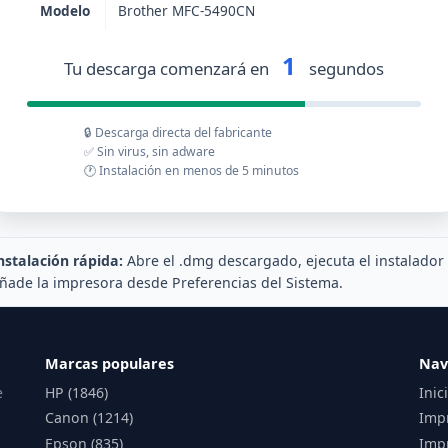
Modelo
Brother MFC-5490CN
1
Tu descarga comenzará en
segundos
🔒 Descarga directa del fabricante
✅ Sin virus, sin adware
🕐 Instalación en menos de 5 minutos
nstalación rápida:
Abre el .dmg descargado, ejecuta el instalador
ñade la impresora desde Preferencias del Sistema.
Marcas populares
Nav
e
HP (1846)
Inic
Canon (1214)
Imp
Epson (835)
Impr