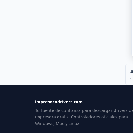
I
a
impresoradrivers.com
Tu fuente de confianza para descargar drivers d
impresora gratis. Controladores oficiales para
Windows, Mac y Linux.