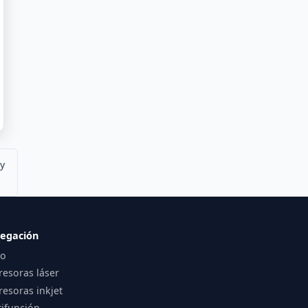
 y
egación
io
resoras láser
esoras inkjet
tifunción