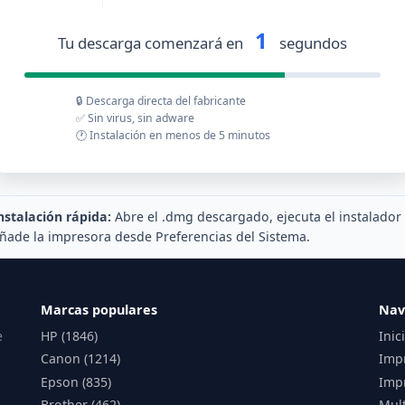
1
Tu descarga comenzará en
segundos
🔒 Descarga directa del fabricante
✅ Sin virus, sin adware
🕐 Instalación en menos de 5 minutos
nstalación rápida:
Abre el .dmg descargado, ejecuta el instalador
ñade la impresora desde Preferencias del Sistema.
Marcas populares
Nav
e
HP (1846)
Inic
Canon (1214)
Imp
Epson (835)
Impr
Brother (462)
Mul