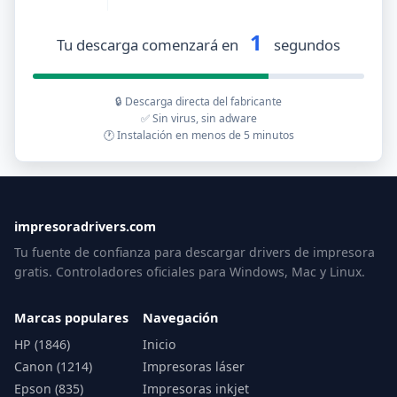
1
Tu descarga comenzará en
segundos
🔒 Descarga directa del fabricante
✅ Sin virus, sin adware
🕐 Instalación en menos de 5 minutos
impresoradrivers.com
Tu fuente de confianza para descargar drivers de impresora
gratis. Controladores oficiales para Windows, Mac y Linux.
Marcas populares
Navegación
HP (1846)
Inicio
Canon (1214)
Impresoras láser
Epson (835)
Impresoras inkjet